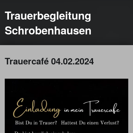
Trauerbegleitung
Schrobenhausen
Trauercafé 04.02.2024
Trauercafé
Februar 4, 2024