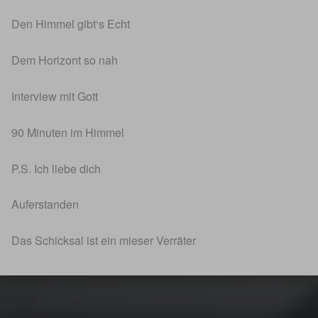
Den Himmel gibt‘s Echt
Dem Horizont so nah
Interview mit Gott
90 Minuten im Himmel
P.S. Ich liebe dich
Auferstanden
Das Schicksal ist ein mieser Verräter
Skip back to main navigation