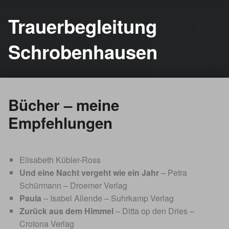
Trauerbegleitung
Schrobenhausen
Bücher – meine
Empfehlungen
Elisabeth Kübler-Ross
Und eine Nacht vergeht wie ein Jahr
– Petra
Schürmann – Droemer Verlag
Paula
– Isabel Allende – Suhrkamp Verlag
Zurück aus dem Himmel
– Ditta op den Dries –
Crotona Verlag